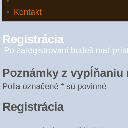
Kontakt
Registrácia
Po zaregistrovaní budeš mať príst
Poznámky z vypĺňaniu 
Polia označené * sú povinné
Registrácia