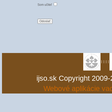
Som učiteľ
|
|
|
|
ijso.sk Copyright 2009
Webové aplikácie v