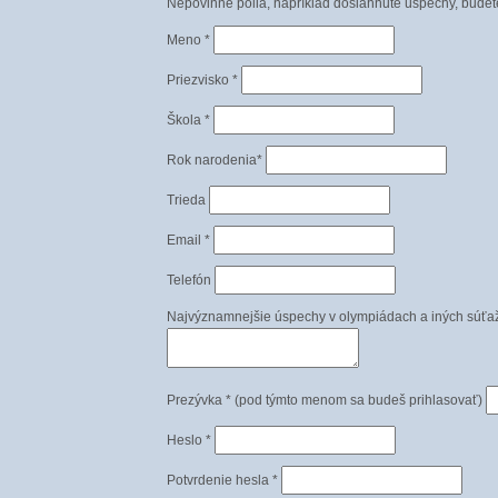
Nepovinné polia, napríklad dosiahnuté úspechy, budete
Meno *
Priezvisko *
Škola *
Rok narodenia*
Trieda
Email *
Telefón
Najvýznamnejšie úspechy v olympiádach a iných súťažia
Prezývka * (pod týmto menom sa budeš prihlasovať)
Heslo *
Potvrdenie hesla *