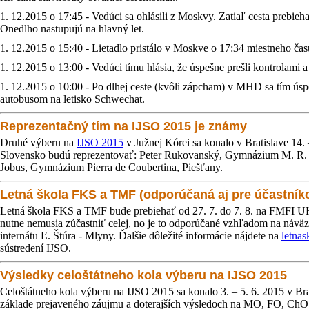
1. 12.2015 o 17:45 - Vedúci sa ohlásili z Moskvy. Zatiaľ cesta prebieh
Onedlho nastupujú na hlavný let.
1. 12.2015 o 15:40 - Lietadlo pristálo v Moskve o 17:34 miestneho ča
1. 12.2015 o 13:00 - Vedúci tímu hlásia, že úspešne prešli kontrolami a 
1. 12.2015 o 10:00 - Po dlhej ceste (kvôli zápcham) v MHD sa tím úsp
autobusom na letisko Schwechat.
Reprezentačný tím na IJSO 2015 je známy
Druhé výberu na
IJSO 2015
v Južnej Kórei sa konalo v Bratislave 14. 
Slovensko budú reprezentovať: Peter Rukovanský, Gymnázium M. R. 
Jobus, Gymnázium Pierra de Coubertina, Piešťany.
Letná škola FKS a TMF (odporúčaná aj pre účastník
Letná škola FKS a TMF bude prebiehať od 27. 7. do 7. 8. na FMFI UK v B
nutne nemusia zúčastniť celej, no je to odporúčané vzhľadom na náv
internátu Ľ. Štúra - Mlyny. Ďalšie dôležité informácie nájdete na
letnas
sústredení IJSO.
Výsledky celoštátneho kola výberu na IJSO 2015
Celoštátneho kola výberu na IJSO 2015 sa konalo 3. – 5. 6. 2015 v Br
základe prejaveného záujmu a doterajších výsledoch na MO, FO, ChO a