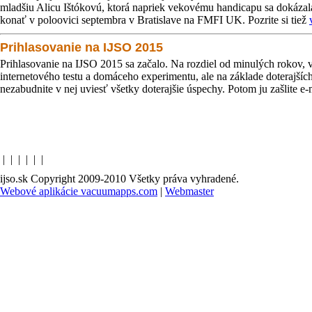
mladšiu Alicu Ištókovú, ktorá napriek vekovému handicapu sa dokázala
konať v poloovici septembra v Bratislave na FMFI UK. Pozrite si tiež
Prihlasovanie na IJSO 2015
Prihlasovanie na IJSO 2015 sa začalo. Na rozdiel od minulých rokov,
internetového testu a domáceho experimentu, ale na základe doterajš
nezabudnite v nej uviesť všetky doterajšie úspechy. Potom ju zašlite e
|
|
|
|
|
|
ijso.sk Copyright 2009-2010 Všetky práva vyhradené.
Webové aplikácie vacuumapps.com
|
Webmaster