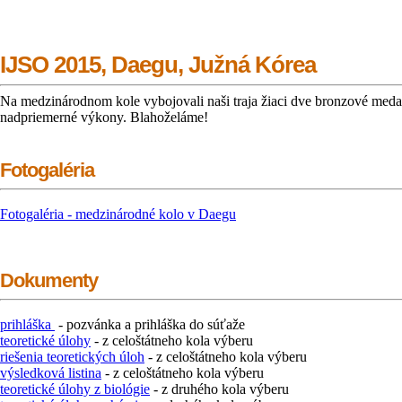
IJSO 2015, Daegu, Južná Kórea
Na medzinárodnom kole vybojovali naši traja žiaci dve bronzové medail
nadpriemerné výkony. Blahoželáme!
Fotogaléria
Fotogaléria - medzinárodné kolo v Daegu
Dokumenty
prihláška
- pozvánka a prihláška do súťaže
teoretické úlohy
- z celoštátneho kola výberu
riešenia teoretických úloh
- z celoštátneho kola výberu
výsledková listina
- z celoštátneho kola výberu
teoretické úlohy z biológie
- z druhého kola výberu