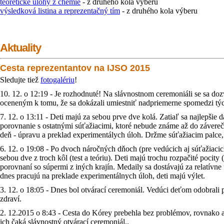
teoretické úlohy z chémie
- z druhého kola výberu
výsledková listina a reprezentačný tím
- z druhého kola výberu
Aktuality
Cesta reprezentantov na IJSO 2015
Sledujte tiež
fotogalériu
!
10. 12. o 12:19 - Je rozhodnuté! Na slávnostnom ceremoniáli se sa d
oceneným k tomu, že sa dokázali umiestniť nadpriemerne spomedzi tých
7. 12. o 13:11 - Deti majú za sebou prve dve kolá. Zatiaľ sa najlepšie
porovnanie s ostatnými súťažiacimi, ktoré nebude známe až do závereč
deň - úpravu a preklad experimentálych úloh. Držme súťažiacim palce, a
6. 12. o 19:08 - Po dvoch náročných dňoch (pre vedúcich aj súťažiacich
sebou dve z troch kôl (test a teóriu). Deti majú trochu rozpačité pocity 
porovnaní so súpermi z iných krajín. Medaily sa dostávajú za relatívne
dnes pracujú na preklade experimentálnych úloh, deti majú výlet.
3. 12. o 18:05 - Dnes bol otvárací ceremoniál. Vedúci deťom odobrali p
zdraví.
2. 12.2015 o 8:43 - Cesta do Kórey prebehla bez problémov, rovnako a
ich čaká slávnostný otvárací ceremoniál..