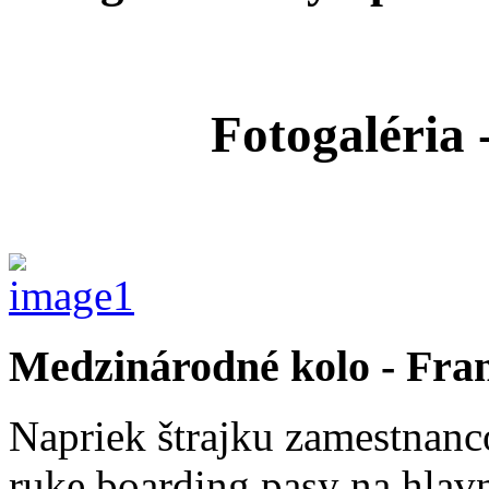
Fotogaléria 
Medzinárodné kolo - Fra
Napriek štrajku zamestnan
ruke boarding pasy na hlavn