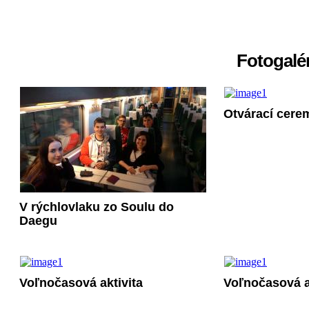
Fotogalér
Otvárací cere
V rýchlovlaku zo Soulu do
Daegu
Voľnočasová aktivita
Voľnočasová a