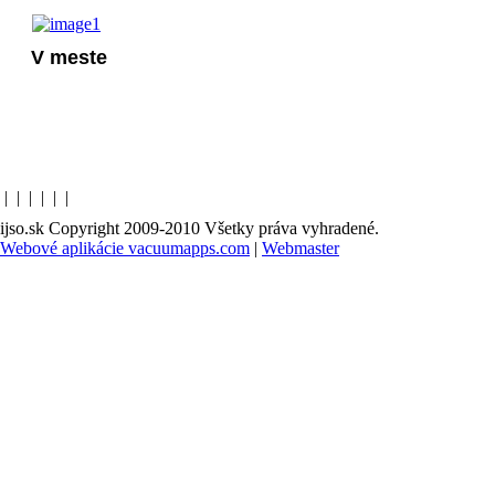
V meste
|
|
|
|
|
|
ijso.sk Copyright 2009-2010 Všetky práva vyhradené.
Webové aplikácie vacuumapps.com
|
Webmaster