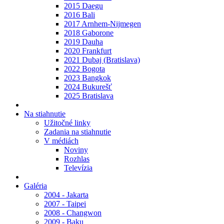
2015 Daegu
2016 Bali
2017 Arnhem-Nijmegen
2018 Gaborone
2019 Dauha
2020 Frankfurt
2021 Dubaj (Bratislava)
2022 Bogota
2023 Bangkok
2024 Bukurešť
2025 Bratislava
Na stiahnutie
Užitočné linky
Zadania na stiahnutie
V médiách
Noviny
Rozhlas
Televízia
Galéria
2004 - Jakarta
2007 - Taipei
2008 - Changwon
2009 - Baku