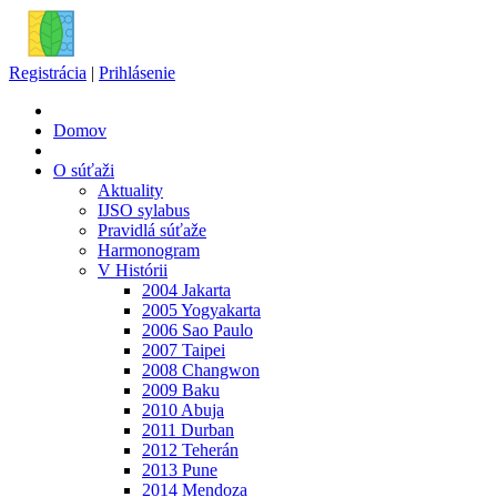
Registrácia
|
Prihlásenie
Domov
O súťaži
Aktuality
IJSO sylabus
Pravidlá súťaže
Harmonogram
V Histórii
2004 Jakarta
2005 Yogyakarta
2006 Sao Paulo
2007 Taipei
2008 Changwon
2009 Baku
2010 Abuja
2011 Durban
2012 Teherán
2013 Pune
2014 Mendoza