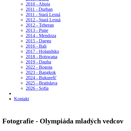
2010 - Abuja
2011 - Durban
2011 - Stará Lesná
2012 - Stará Lesná
2012 - Teheran
2013 - Pune
2014 - Mendoza
2015 - Daegu
2016 - Bali
2017 - Holandsko
2018 - Botswana
2019 - Dauha
2022 - Bogota
2023 - Bangkok
2024 - Bukurešť
2025 - Bratislava
2026 - Sofia
Kontakt
Fotografie - Olympiáda mladých vedcov