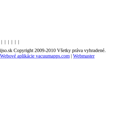
|
|
|
|
|
|
ijso.sk Copyright 2009-2010 Všetky práva vyhradené.
Webové aplikácie vacuumapps.com
|
Webmaster