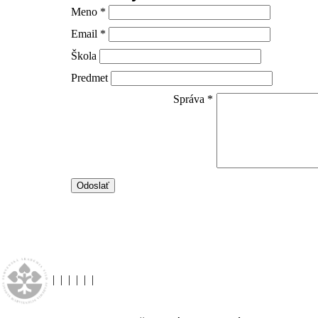
Meno *
Email *
Škola
Predmet
Správa *
|
|
|
|
|
|