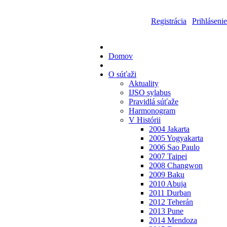
Registrácia
|
Prihlásenie
Domov
O súťaži
Aktuality
IJSO sylabus
Pravidlá súťaže
Harmonogram
V Histórii
2004 Jakarta
2005 Yogyakarta
2006 Sao Paulo
2007 Taipei
2008 Changwon
2009 Baku
2010 Abuja
2011 Durban
2012 Teherán
2013 Pune
2014 Mendoza