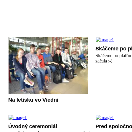
Skáčeme po pl
Skáčeme po plafón o
začala :-)
Na letisku vo Viedni
Úvodný ceremoniál
Pred spoločn