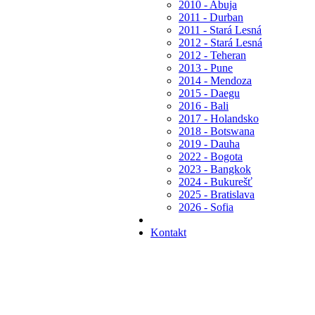
2010 - Abuja
2011 - Durban
2011 - Stará Lesná
2012 - Stará Lesná
2012 - Teheran
2013 - Pune
2014 - Mendoza
2015 - Daegu
2016 - Bali
2017 - Holandsko
2018 - Botswana
2019 - Dauha
2022 - Bogota
2023 - Bangkok
2024 - Bukurešť
2025 - Bratislava
2026 - Sofia
Kontakt