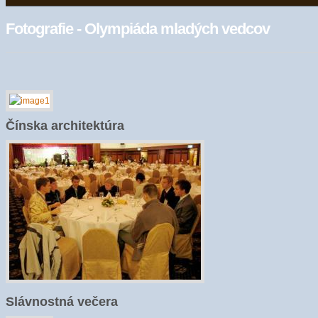
Fotografie - Olympiáda mladých vedcov
Čínska architektúra
Slávnostná večera