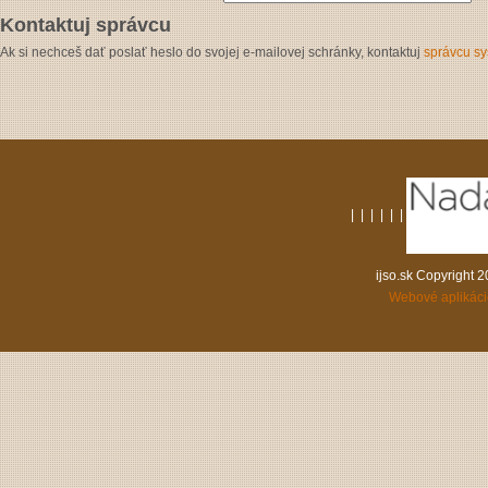
Kontaktuj správcu
Ak si nechceš dať poslať heslo do svojej e-mailovej schránky, kontaktuj
správcu s
|
|
|
|
|
|
ijso.sk Copyright 
Webové aplikác