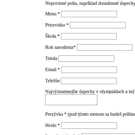
Nepovinné polia, napríklad dosiahnuté úspechy
Meno *
Priezvisko *
Škola *
Rok narodenia*
Trieda
Email *
Telefón
Najvýznamnejšie úspechy v olympiádach a iných
Prezývka * (pod týmto menom sa budeš prihla
Heslo *