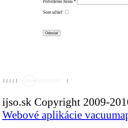
Potvrdenie hesla *
Som učiteľ
|
|
|
|
|
|
ijso.sk Copyright 2009-201
Webové aplikácie vacuuma