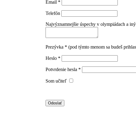
Email *
Telefón
Najvýznamnejšie úspechy v olympiádach a iných
Prezývka * (pod týmto menom sa budeš prihla
Heslo *
Potvrdenie hesla *
Som učiteľ