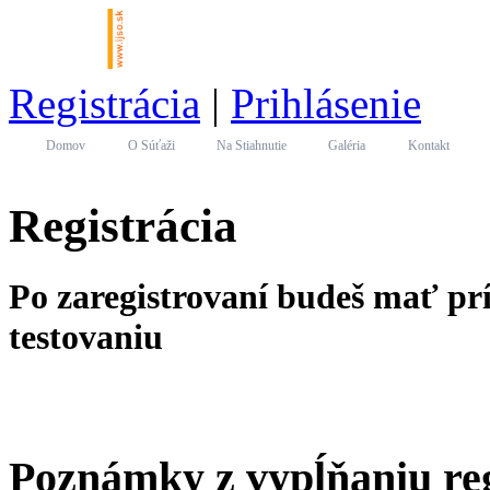
Registrácia
|
Prihlásenie
Domov
O Súťaži
Na Stiahnutie
Galéria
Kontakt
Registrácia
Po zaregistrovaní budeš mať prí
testovaniu
Poznámky z vypĺňaniu re