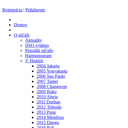
Registrácia
|
Prihlásenie
Domov
O súťaži
Aktuality
IJSO sylabus
Pravidlá súťaže
Harmonogram
V Histórii
2004 Jakarta
2005 Yogyakarta
2006 Sao Paulo
2007 Taipei
2008 Changwon
2009 Baku
2010 Abuja
2011 Durban
2012 Teherán
2013 Pune
2014 Mendoza
2015 Daegu
2016 Bali