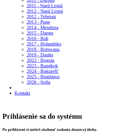
2011 - Durban
2011 - Stará Lesná
2012 - Stará Lesná
2012 - Teheran
2013 - Pune
2014 - Mendoza
2015 - Daegu
2016 - Bali
2017 - Holandsko
2018 - Botswana
2019 - Dauha
2022 - Bogota
2023 - Bangkok
2024 - Bukurešť
2025 - Bratislava
2026 - Sofia
Kontakt
Prihlásenie sa do systému
Po prihlásení si môžeš stiahnuť zadania domácej úlohy.