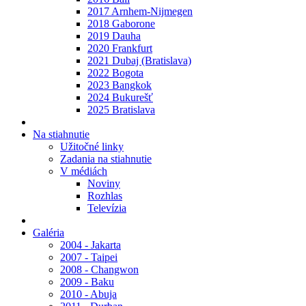
2017 Arnhem-Nijmegen
2018 Gaborone
2019 Dauha
2020 Frankfurt
2021 Dubaj (Bratislava)
2022 Bogota
2023 Bangkok
2024 Bukurešť
2025 Bratislava
Na stiahnutie
Užitočné linky
Zadania na stiahnutie
V médiách
Noviny
Rozhlas
Televízia
Galéria
2004 - Jakarta
2007 - Taipei
2008 - Changwon
2009 - Baku
2010 - Abuja